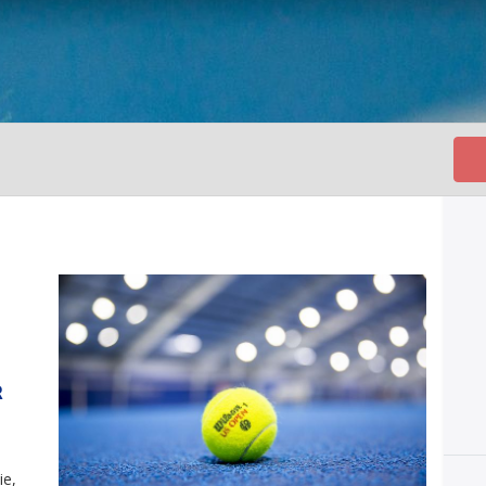
R
ie,