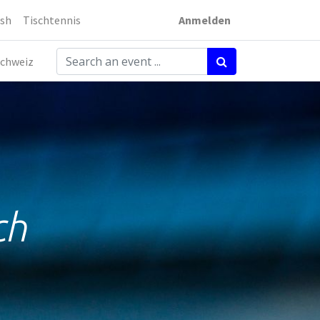
sh
Tischtennis
Anmelden
chweiz
ch